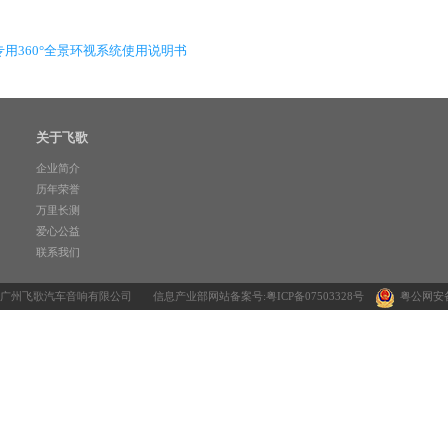
专车专用360°全景环视系统使用说明书
关于飞歌
企业简介
历年荣誉
万里长测
爱心公益
联系我们
7-2020 广州飞歌汽车音响有限公司
信息产业部网站备案号:粤ICP备07503328号
粤公网安备 