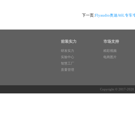
下一页:
Flyaudio奥迪A6L
前装实力
市场支持
31个省市自治区
研发实力
精彩视频
实验中心
电商图片
500多个城市
智慧工厂
质量管理
1800+飞歌销售网点
我们就在您的身边
Copyright © 201