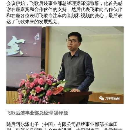
会议伊始，飞歌后装事业部总经理梁泽源致辞，他首先感
我们就在您的身边
谢在座嘉宾和合作伙伴的支持，然后代表飞歌向合作伙伴
和在座各位表明飞歌专注车内音频和视频的决心，最后表
达了飞歌未来的发展规划。
查询
选择省份
飞歌后装事业部总经理 梁泽源
随后阿尔派电子（中国）有限公司品牌事业部部长幸田