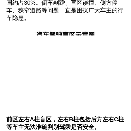
国约占30%。倒车剐蹭、盲区误撞、侧方停
车、狭窄道路等问题一直是困扰广大车主的行
车隐患。
31个省市自治区
500多个城市
1800+飞歌销售网点
前区左右A柱盲区，左右B柱包括后方左右C柱
我们就在您的身边
等车主无法准确判别驾乘是否安全。