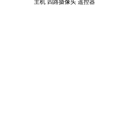
主机 四路摄像头 遥控器
简约包装，沉稳大气。内含遥控器、四路摄像
头及线材等。
上一页:
【只懂车·车主说】 冲着全语音声控，这部车机我
打满分
下一页:
【懂车帝】品牌|这款全局语音控制智能车机你还
不知道？
前装实力
市场支持
关于飞歌